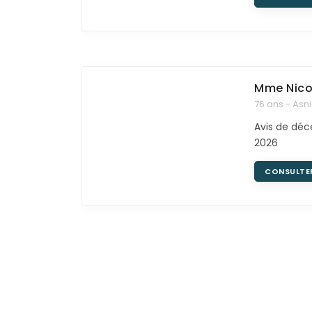
Mme Nico
76 ans - Asn
Avis de décè
2026
CONSULTE