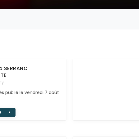
io
SERRANO
TE
hy
ès publié le vendredi 7 août
R