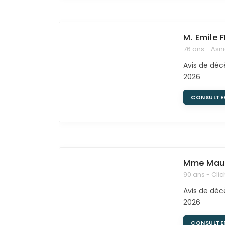
M. Emile
F
76 ans - Asn
Avis de décè
2026
CONSULTE
Mme Maur
90 ans - Clic
Avis de décè
2026
CONSULTE