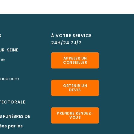
S
À VOTRE SERVICE
24H/24 7J/7
UR-SEINE
APPELER UN
rne
CONSEILLER
ance.com
OBTENIR UN
DEVIS
EFECTORALE
PRENDRE RENDEZ-
S FUNÈBRES DE
VOUS
ées par les