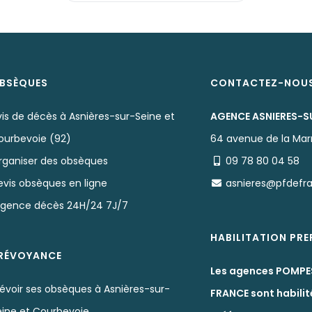
BSÈQUES
CONTACTEZ-NOU
is de décès à Asnières-sur-Seine et
AGENCE ASNIERES-S
ourbevoie (92)
64 avenue de la Ma
rganiser des obsèques
09 78 80 04 58
evis obsèques en ligne
asnieres@pfdefr
rgence décès 24H/24 7J/7
HABILITATION PR
RÉVOYANCE
Les agences POMPE
évoir ses obsèques à Asnières-sur-
FRANCE sont habilit
eine et Courbevoie