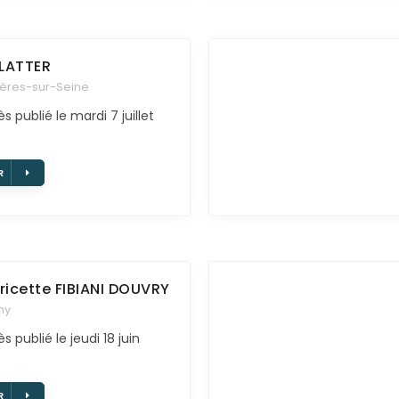
LATTER
ières-sur-Seine
s publié le mardi 7 juillet
R
icette
FIBIANI DOUVRY
hy
s publié le jeudi 18 juin
R