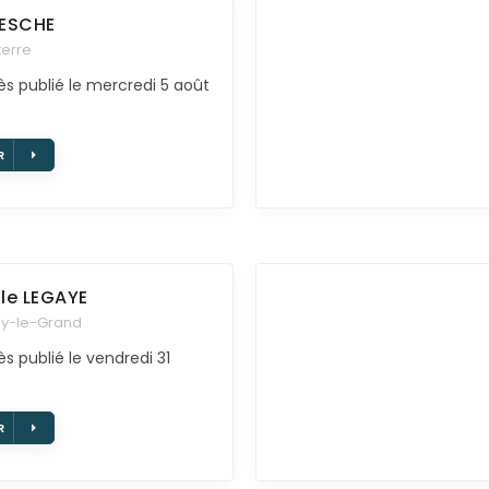
ESCHE
terre
ès publié le mercredi 5 août
R
le
LEGAYE
sy-le-Grand
s publié le vendredi 31
R