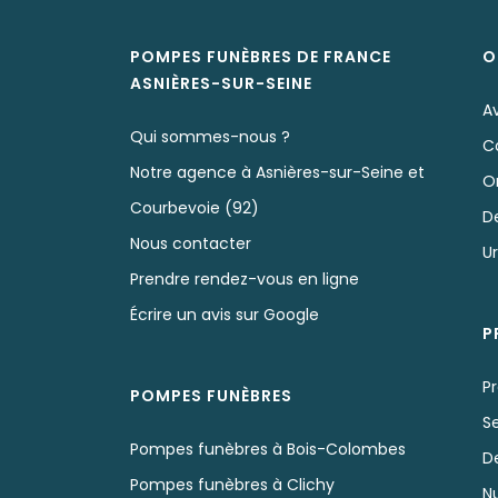
POMPES FUNÈBRES DE FRANCE
O
ASNIÈRES-SUR-SEINE
Av
Qui sommes-nous ?
C
Notre agence à Asnières-sur-Seine et
O
Courbevoie (92)
D
Nous contacter
U
Prendre rendez-vous en ligne
Écrire un avis sur Google
P
Pr
POMPES FUNÈBRES
S
Pompes funèbres à Bois-Colombes
D
Pompes funèbres à Clichy
N