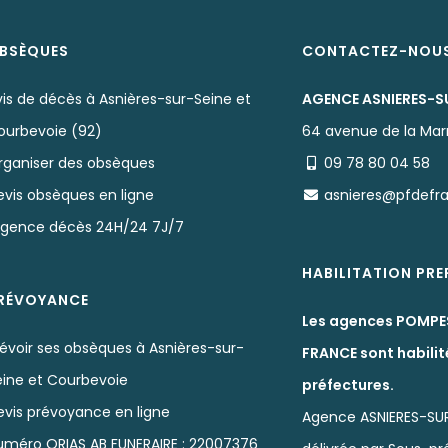
BSÈQUES
CONTACTEZ-NOU
is de décès à Asnières-sur-Seine et
AGENCE ASNIERES-S
ourbevoie (92)
64 avenue de la Ma
rganiser des obsèques
09 78 80 04 58
evis obsèques en ligne
asnieres@pfdefr
rgence décès 24H/24 7J/7
HABILITATION PR
RÉVOYANCE
Les agences POMPE
évoir ses obsèques à Asnières-sur-
FRANCE sont habilit
eine et Courbevoie
préfectures.
evis prévoyance en ligne
Agence ASNIERES-SUR
uméro ORIAS AB FUNERAIRE : 22007376