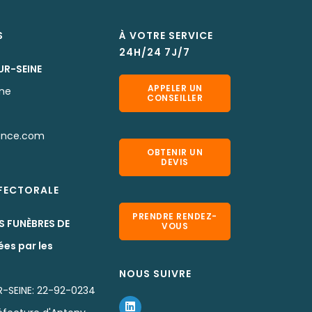
S
À VOTRE SERVICE
24H/24 7J/7
UR-SEINE
APPELER UN
rne
CONSEILLER
ance.com
OBTENIR UN
DEVIS
EFECTORALE
PRENDRE RENDEZ-
S FUNÈBRES DE
VOUS
ées par les
NOUS SUIVRE
-SEINE: 22-92-0234